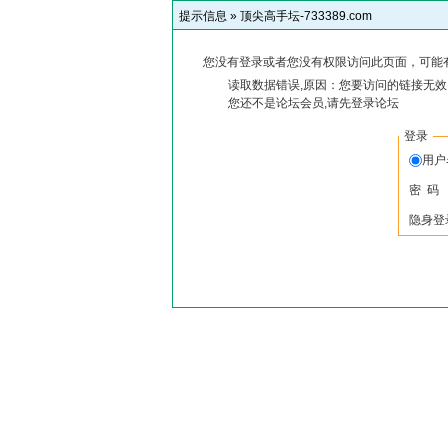
提示信息 »
顶尖高手坛-733389.com
您没有登录或者您没有权限访问此页面，可能
读取数据错误,原因：您要访问的链接无效,
您还不是论坛会员,请先登录论坛
登录
用
密 码
隐身登