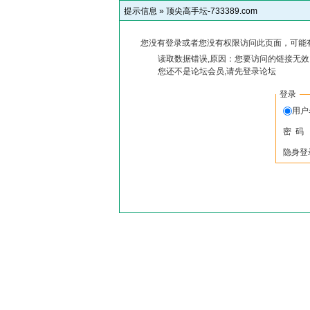
提示信息 »
顶尖高手坛-733389.com
您没有登录或者您没有权限访问此页面，可能
读取数据错误,原因：您要访问的链接无效,
您还不是论坛会员,请先登录论坛
登录
用
密 码
隐身登