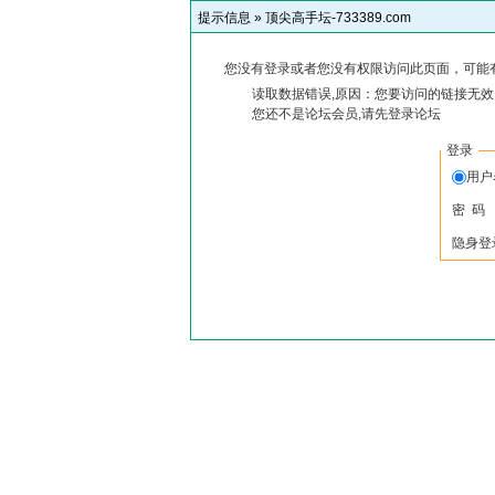
提示信息 »
顶尖高手坛-733389.com
您没有登录或者您没有权限访问此页面，可能
读取数据错误,原因：您要访问的链接无效,
您还不是论坛会员,请先登录论坛
登录
用
密 码
隐身登