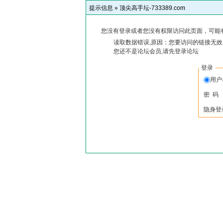
提示信息 »
顶尖高手坛-733389.com
您没有登录或者您没有权限访问此页面，可能
读取数据错误,原因：您要访问的链接无效,
您还不是论坛会员,请先登录论坛
登录
用
密 码
隐身登