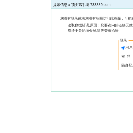
提示信息 »
顶尖高手坛-733389.com
您没有登录或者您没有权限访问此页面，可能
读取数据错误,原因：您要访问的链接无效,
您还不是论坛会员,请先登录论坛
登录
用
密 码
隐身登