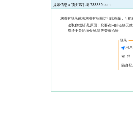
提示信息 »
顶尖高手坛-733389.com
您没有登录或者您没有权限访问此页面，可能
读取数据错误,原因：您要访问的链接无效,
您还不是论坛会员,请先登录论坛
登录
用
密 码
隐身登