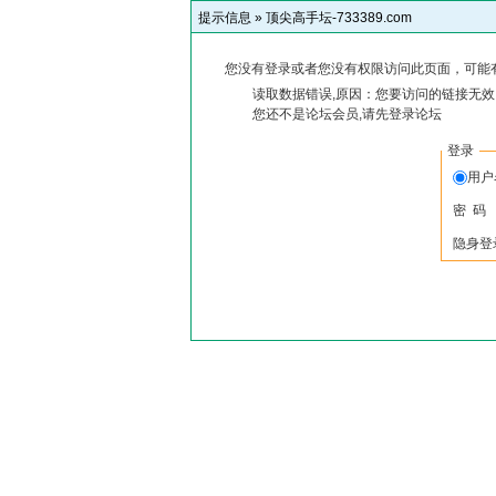
提示信息 »
顶尖高手坛-733389.com
您没有登录或者您没有权限访问此页面，可能
读取数据错误,原因：您要访问的链接无效,
您还不是论坛会员,请先登录论坛
登录
用
密 码
隐身登